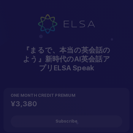
Hey...
『まるで、本当の英会話の
よう』新時代のAI英会話ア
プリELSA Speak
ONE MONTH CREDIT PREMIUM
Open your camera
¥3,380
app, scan the QR code
below to download our
Subscribe
ELSA app