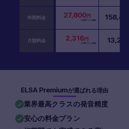
27,800
158,40
円
年間料金
※年間プランの場合
2,316
13,20
円
月額料金
※年間プランの場合
ELSA Premium
が選ばれる理由
業界最高クラスの発音精度
安心の料金プラン