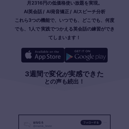
月
2316
円の低価格使い放題を実現。
AI英会話
/
AI発音矯正
/
AIスピーチ分析
これら3つの機能で、いつでも、どこでも、何度
でも、1人で 実践でつかえる英会話の練習ができ
てしまいます！
3週間
変化
実感できた
で
が
との声も続出！