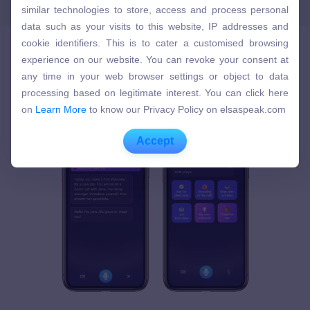
similar technologies to store, access and process personal
similar technologies to store, access and process personal
data such as your visits to this website, IP addresses and
data such as your visits to this website, IP addresses and
cookie identifiers. This is to cater a customised browsing
cookie identifiers. This is to cater a customised browsing
experience on our website. You can revoke your consent at
experience on our website. You can revoke your consent at
any time in your web browser settings or object to data
ELSA Premiumの三大機能をご紹介！
any time in your web browser settings or object to data
processing based on legitimate interest. You can click here
processing based on legitimate interest. You can click here
on
Learn More
to know our Privacy Policy on elsaspeak.com
on
Learn More
to know our Privacy Policy on elsaspeak.com
Accept
Accept