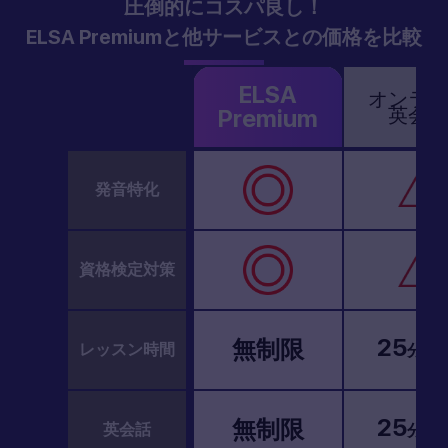
圧倒的にコスパ良し！
ELSA Premiumと他サービスとの価格を比較
ELSA
オンライ
英会話
Premium
発音特化
資格検定対策
25
/1
無制限
レッスン時間
分
25
/1
無制限
英会話
分