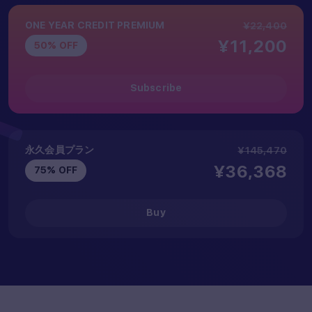
ONE YEAR CREDIT PREMIUM
¥22,400
¥11,200
50% OFF
Subscribe
永久会員プラン
¥145,470
¥36,368
75% OFF
Buy