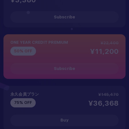
Subscribe
ONE YEAR CREDIT PREMIUM
¥22,400
¥11,200
50% OFF
Subscribe
永久会員プラン
¥145,470
¥36,368
75% OFF
Buy