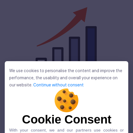
We use cookies to personalise the content and improve the
全世界ユーザー数
We use cookies to personalise the content and improve the
performance, the usability and overall your experience on
performance, the usability and overall your experience on
our website.
Continue without consent
our website.
Continue without consent
5,400
万人を
Cookie Consent
突破しました。
Cookie Consent
With your consent, we and our partners use cookies or
With your consent, we and our partners use cookies or