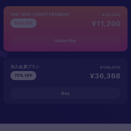
ONE YEAR CREDIT PREMIUM
¥22,400
¥11,200
50% OFF
Subscribe
永久会員プラン
¥145,470
¥36,368
75% OFF
Buy