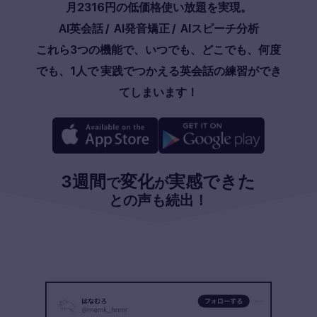
月
2316
円の低価格使い放題を実現。
AI英会話
/
AI発音矯正
/
AIスピーチ分析
これら3つの機能で、いつでも、どこでも、何度
でも、1人で 実践でつかえる英会話の練習ができ
てしまいます！
3週間
変化
実感できた
で
が
との声も続出！