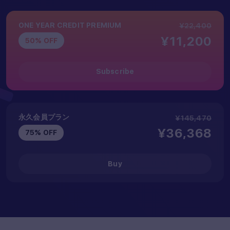
ONE YEAR CREDIT PREMIUM
¥22,400
¥11,200
50% OFF
Subscribe
永久会員プラン
¥145,470
¥36,368
75% OFF
Buy