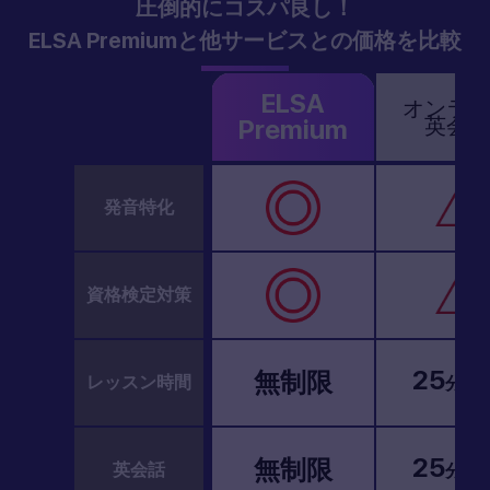
圧倒的にコスパ良し！
ELSA Premiumと他サービスとの価格を比較
ELSA
オンライ
英会話
Premium
発音特化
資格検定対策
25
/1
無制限
レッスン時間
分
25
/1
無制限
英会話
分