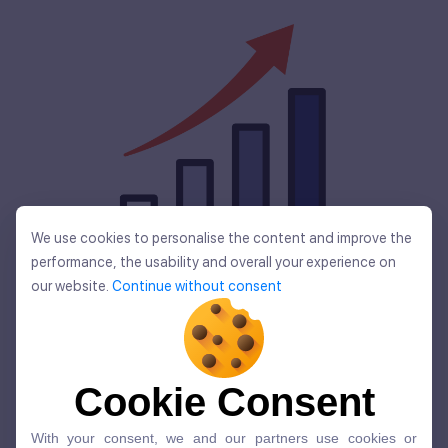
We use cookies to personalise the content and improve the
全世界ユーザー数
We use cookies to personalise the content and improve the
performance, the usability and overall your experience on
performance, the usability and overall your experience on
our website.
Continue without consent
our website.
Continue without consent
5,400
万人を
Cookie Consent
突破しました。
Cookie Consent
With your consent, we and our partners use cookies or
With your consent, we and our partners use cookies or