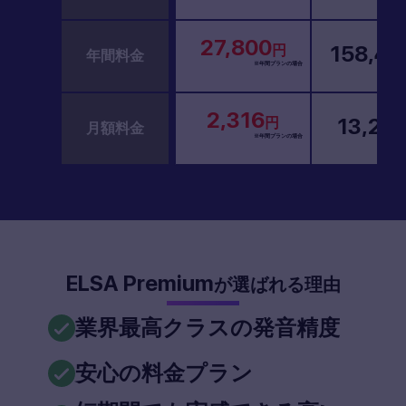
27,800
158,40
円
年間料金
※年間プランの場合
2,316
13,20
円
月額料金
※年間プランの場合
ELSA Premium
が選ばれる理由
業界最高クラスの発音精度
安心の料金プラン