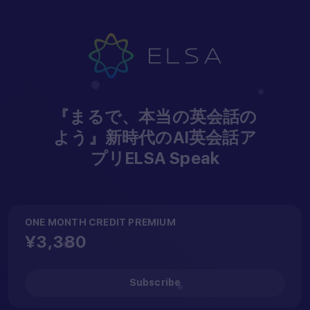
Hey...
『まるで、本当の英会話の
よう』新時代のAI英会話ア
プリELSA Speak
ONE MONTH CREDIT PREMIUM
Open your camera
¥3,380
app, scan the QR code
below to download our
Subscribe
ELSA app