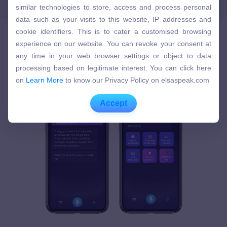
similar technologies to store, access and process personal
similar technologies to store, access and process personal
data such as your visits to this website, IP addresses and
data such as your visits to this website, IP addresses and
cookie identifiers. This is to cater a customised browsing
cookie identifiers. This is to cater a customised browsing
experience on our website. You can revoke your consent at
experience on our website. You can revoke your consent at
any time in your web browser settings or object to data
ELSA Premiumの三大機能をご紹介！
any time in your web browser settings or object to data
processing based on legitimate interest. You can click here
processing based on legitimate interest. You can click here
on
Learn More
to know our Privacy Policy on elsaspeak.com
on
Learn More
to know our Privacy Policy on elsaspeak.com
Accept
Accept