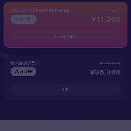
ONE YEAR CREDIT PREMIUM
¥22,400
¥11,200
50% OFF
Subscribe
永久会員プラン
¥145,470
¥36,368
75% OFF
Buy