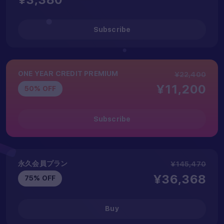
Subscribe
ONE YEAR CREDIT PREMIUM
¥22,400
¥11,200
50% OFF
Subscribe
永久会員プラン
¥145,470
¥36,368
75% OFF
Buy