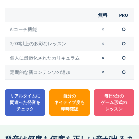
無料
PRO
AIコーチ機能
×
○
2,000以上の多彩なレッスン
×
○
個人に最適化されたカリキュラム
×
○
定期的な新コンテンツの追加
×
○
リアルタイムに
自分の
毎日5分の
間違った発音を
ネイティブ度も
ゲーム形式の
チェック
即時確認
レッスン