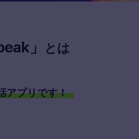
peak」
とは
会話アプリです！
。