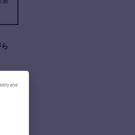
がら
ility and
ility and
し、
tore, access