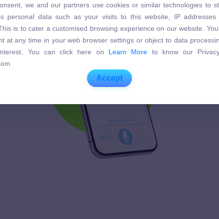
onsent, we and our partners use cookies or similar technologies to s
s personal data such as your visits to this website, IP addresses
s personal data such as your visits to this website, IP addresses
. This is to cater a customised browsing experience on our website. Yo
. This is to cater a customised browsing experience on our website. Yo
t at any time in your web browser settings or object to data process
t at any time in your web browser settings or object to data process
 interest. You can click here on
Learn More
to know our Privacy
 interest. You can click here on
Learn More
to know our Privacy
com
com
Accept
Accept