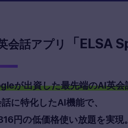
「ELSA S
英会話アプリ
ogleが出資した最先端のAI英
会話に特化したAI機能で、
316
円の低価格使い放題を実現