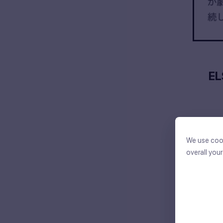
E
We use cook
We use cook
overall you
overall you
こ
With your c