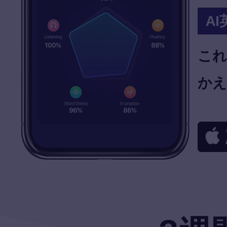
A
これ
かえ