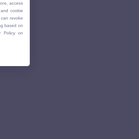
tore, access
 and cookie
 and cookie
u can revoke
u can revoke
ing based on
ing based on
 Policy on
 Policy on