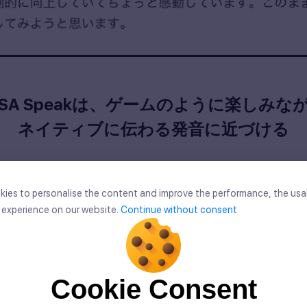
LSA Speakは、ゲームのように楽しみな
ネイティブに伝わる発音に近づける
「発音矯正機能」
があります。
ies to personalise the content and improve the performance, the usab
ies to personalise the content and improve the performance, the usab
r experience on our website.
Continue without consent
r experience on our website.
Continue without consent
の機能を使えばアプリが自分発音を採点
改善案を提案してくれるので
Cookie Consent
Cookie Consent
onsent, we and our partners use cookies or similar technologies to s