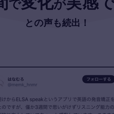
間
変化
実感
で
が
との声も続出！