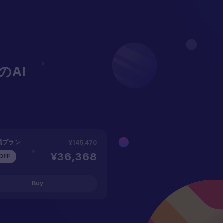
AI
員プラン
¥145,470
¥36,368
OFF
ow to
Buy