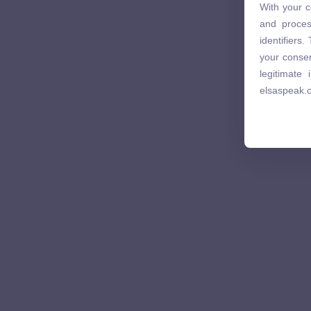
With your c
and proces
and proces
identifiers
identifiers
your consen
your consen
legitimate
legitimate
elsaspeak.
elsaspeak.