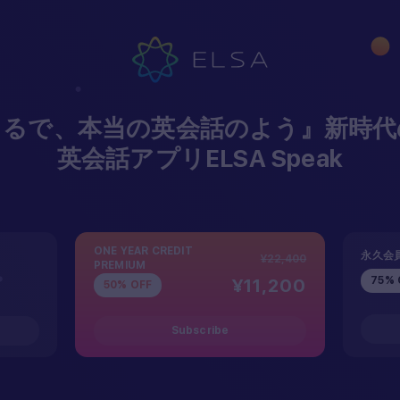
まるで、本当の英会話のよう』新時代の
Hey...
英会話アプリELSA Speak
ONE YEAR CREDIT
永久会
¥22,400
PREMIUM
75% 
¥11,200
50% OFF
 your camera app, scan the QR code bel
download our ELSA app
Subscribe