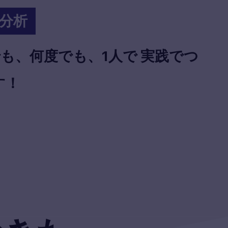
チ分析
も、何度でも、1人で 実践でつ
す！