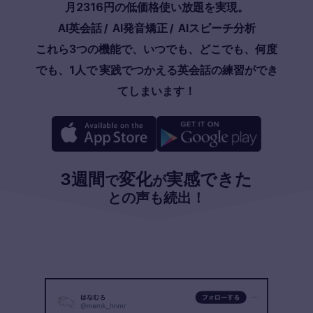
月
2316
円の低価格使い放題を実現。
AI英会話
/
AI発音矯正
/
AIスピーチ分析
これら3つの機能で、いつでも、どこでも、何度
でも、1人で 実践でつかえる英会話の練習ができ
てしまいます！
3週間
変化
実感できた
で
が
との声も続出！