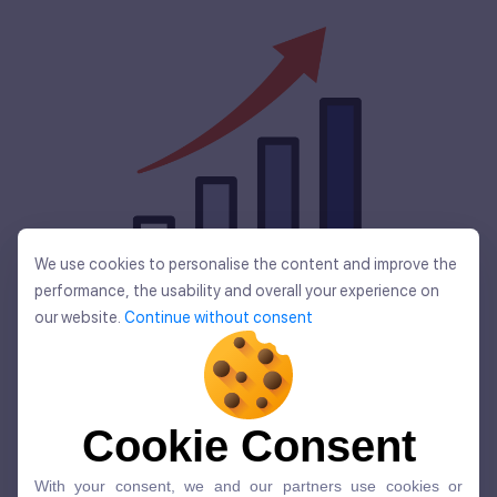
We use cookies to personalise the content and improve the
全世界ユーザー数
We use cookies to personalise the content and improve the
performance, the usability and overall your experience on
performance, the usability and overall your experience on
our website.
Continue without consent
our website.
Continue without consent
5,400
万人を
Cookie Consent
突破しました。
Cookie Consent
With your consent, we and our partners use cookies or
With your consent, we and our partners use cookies or