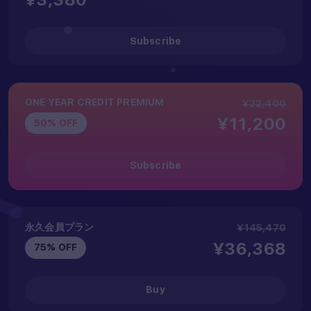
Subscribe
ONE YEAR CREDIT PREMIUM
¥22,400
¥11,200
50% OFF
Subscribe
永久会員プラン
¥145,470
¥36,368
75% OFF
Buy