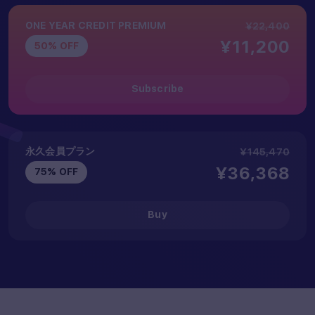
ONE YEAR CREDIT PREMIUM
¥22,400
¥11,200
50% OFF
Subscribe
永久会員プラン
¥145,470
¥36,368
75% OFF
Buy