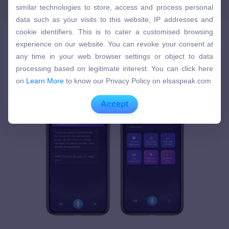
similar technologies to store, access and process personal
similar technologies to store, access and process personal
data such as your visits to this website, IP addresses and
data such as your visits to this website, IP addresses and
cookie identifiers. This is to cater a customised browsing
cookie identifiers. This is to cater a customised browsing
experience on our website. You can revoke your consent at
experience on our website. You can revoke your consent at
any time in your web browser settings or object to data
ELSA Premiumの三大機能をご紹介！
any time in your web browser settings or object to data
processing based on legitimate interest. You can click here
processing based on legitimate interest. You can click here
on
Learn More
to know our Privacy Policy on elsaspeak.com
on
Learn More
to know our Privacy Policy on elsaspeak.com
Accept
Accept