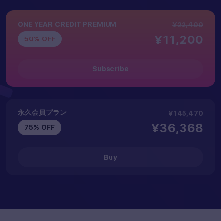
ONE YEAR CREDIT PREMIUM
¥22,400
¥11,200
50% OFF
Subscribe
永久会員プラン
¥145,470
¥36,368
75% OFF
Buy