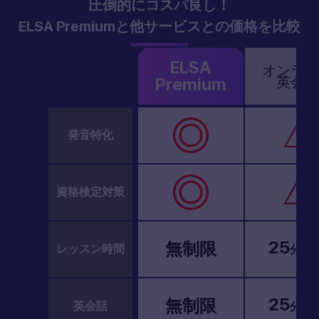
圧倒的にコスパ良し！
ELSA Premiumと他サービスとの価格を比較
ELSA
オンライ
英会話
Premium
発音特化
資格検定対策
25
/1
無制限
レッスン時間
分
25
/1
無制限
英会話
分