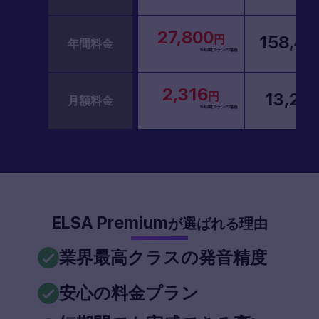
27,800
158,40
円
年間料金
※年間プランの場合
2,316
13,20
円
月額料金
※年間プランの場合
ELSA Premium
が選ばれる理由
業界最高クラスの発音精度
安心の料金プラン