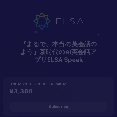
Hey...
『まるで、本当の英会話の
よう』新時代のAI英会話ア
プリELSA Speak
ONE MONTH CREDIT PREMIUM
Open your camera
¥3,380
app, scan the QR code
below to download our
Subscribe
ELSA app